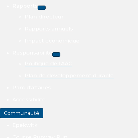
Rapports
Plan directeur
Rapports annuels
Impact économique
Responsabilité
Politique de l’AAC
Plan de développement durable
Parc d’affaires
Accessibilité
Communauté
Epekwitk
Course Runway Run