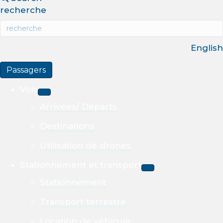
recherche
English
Passagers
Vols
Arrivées/ Départs
Destinations
Utilisation de drones
Stationnement et transport
Stationnement
Transport terrestre
Location de véhicule