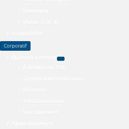
Directions
Visiter l’Î.-P.-É.
Accessibilité
Corporatif
Qui nous sommes
À propos de YYG
Conseil d’administration
Direction
YYG Connection
Recrutement
Agrandissement