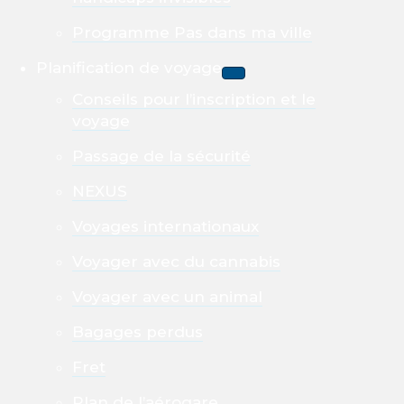
Programme Pas dans ma ville
Planification de voyage
Conseils pour l’inscription et le
voyage
Passage de la sécurité
NEXUS
Voyages internationaux
Voyager avec du cannabis
Voyager avec un animal
Bagages perdus
Fret
Plan de l’aérogare