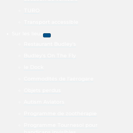
TURO
Transport accessible
Sur les lieux
Restaurant Budley’s
Budley’s On The Fly
le Dock
Commodités de l’aérogare
Objets perdus
Autism Aviators
Programme de zoothérapie
Programme Tournesol pour
handicaps invisibles