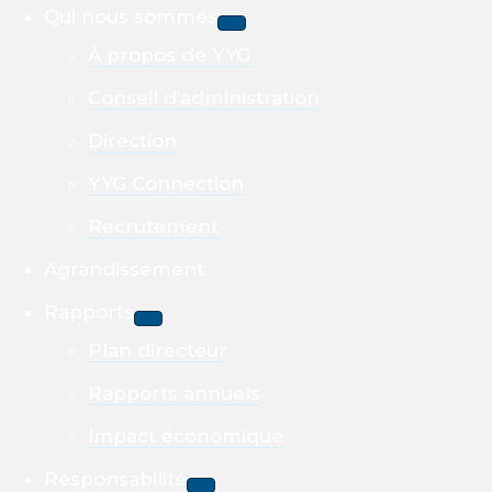
Qui nous sommes
À propos de YYG
Conseil d’administration
Direction
YYG Connection
Recrutement
Agrandissement
Rapports
Plan directeur
Rapports annuels
Impact économique
Responsabilité