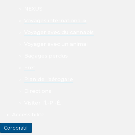
NEXUS
Voyages internationaux
Voyager avec du cannabis
Voyager avec un animal
Bagages perdus
Fret
Plan de l’aérogare
Directions
Visiter l’Î.-P.-É.
Accessibilité
Corporatif