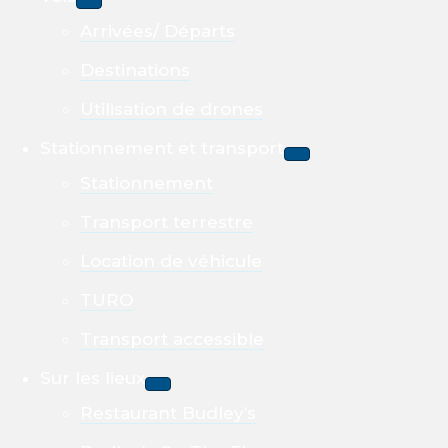
Arrivées/ Départs
Destinations
Utilisation de drones
Stationnement et transport
Stationnement
Transport terrestre
Location de véhicule
TURO
Transport accessible
Sur les lieux
Restaurant Budley’s