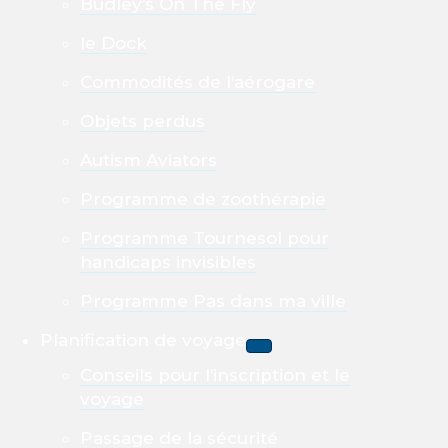
Budley’s On The Fly
le Dock
Commodités de l’aérogare
Objets perdus
Autism Aviators
Programme de zoothérapie
Programme Tournesol pour
handicaps invisibles
Programme Pas dans ma ville
Planification de voyage
Conseils pour l’inscription et le
voyage
Passage de la sécurité