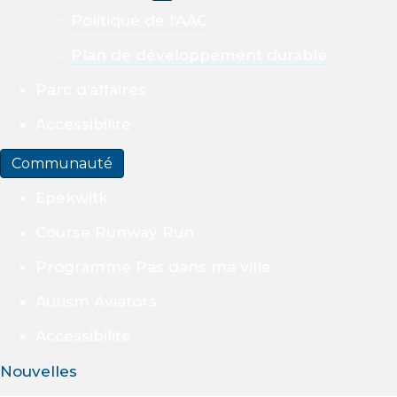
Politique de l’AAC
Plan de développement durable
Parc d’affaires
Accessibilité
Communauté
Epekwitk
Course Runway Run
Programme Pas dans ma ville
Autism Aviators
Accessibilité
Nouvelles