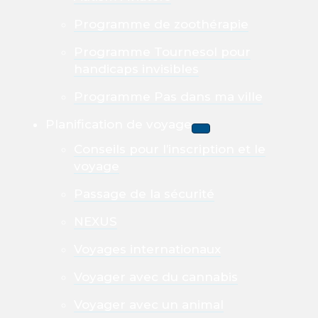
Programme de zoothérapie
Programme Tournesol pour
handicaps invisibles
Programme Pas dans ma ville
Planification de voyage
Conseils pour l’inscription et le
voyage
Passage de la sécurité
NEXUS
Voyages internationaux
Voyager avec du cannabis
Voyager avec un animal