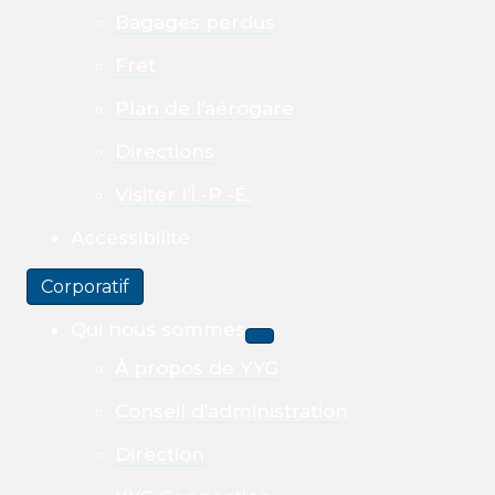
Bagages perdus
Fret
Plan de l’aérogare
Directions
Visiter l’Î.-P.-É.
Accessibilité
Corporatif
Qui nous sommes
À propos de YYG
Conseil d’administration
Direction