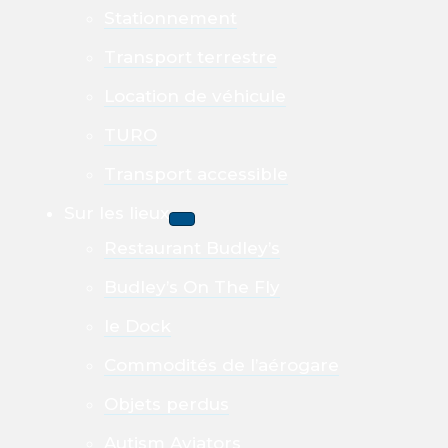
Stationnement
Transport terrestre
Location de véhicule
TURO
Transport accessible
Sur les lieux
Restaurant Budley’s
Budley’s On The Fly
le Dock
Commodités de l’aérogare
Objets perdus
Autism Aviators