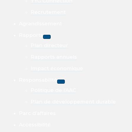
YYG Connection
Recrutement
Agrandissement
Rapports
Plan directeur
Rapports annuels
Impact économique
Responsabilité
Politique de l’AAC
Plan de développement durable
Parc d’affaires
Accessibilité