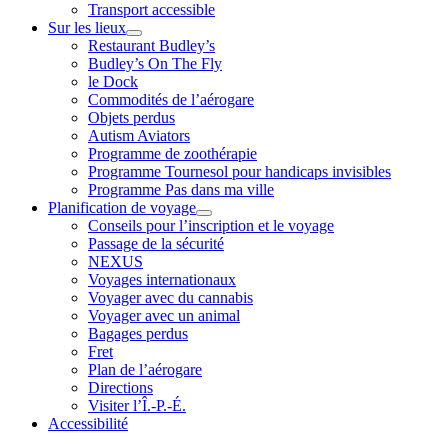
Transport accessible
Sur les lieux
Restaurant Budley’s
Budley’s On The Fly
le Dock
Commodités de l’aérogare
Objets perdus
Autism Aviators
Programme de zoothérapie
Programme Tournesol pour handicaps invisibles
Programme Pas dans ma ville
Planification de voyage
Conseils pour l’inscription et le voyage
Passage de la sécurité
NEXUS
Voyages internationaux
Voyager avec du cannabis
Voyager avec un animal
Bagages perdus
Fret
Plan de l’aérogare
Directions
Visiter l’Î.-P.-É.
Accessibilité