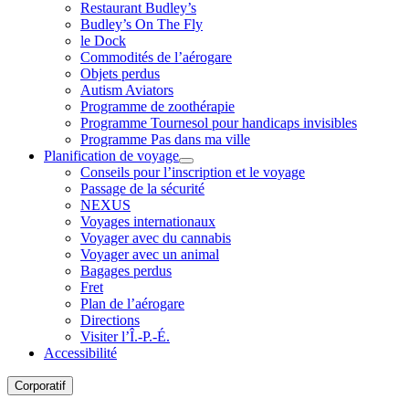
Restaurant Budley’s
Budley’s On The Fly
le Dock
Commodités de l’aérogare
Objets perdus
Autism Aviators
Programme de zoothérapie
Programme Tournesol pour handicaps invisibles
Programme Pas dans ma ville
Planification de voyage
Conseils pour l’inscription et le voyage
Passage de la sécurité
NEXUS
Voyages internationaux
Voyager avec du cannabis
Voyager avec un animal
Bagages perdus
Fret
Plan de l’aérogare
Directions
Visiter l’Î.-P.-É.
Accessibilité
Corporatif