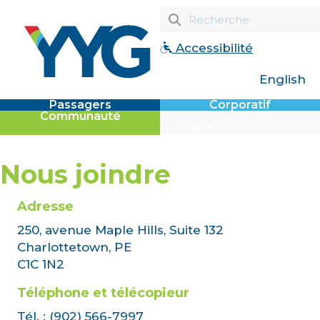
Accessibilité
English
Passagers
Corporatif
Communauté
Nouvelles
Nous joindre
Adresse
250, avenue Maple Hills, Suite 132
Charlottetown, PE
C1C 1N2
Téléphone et télécopieur
Tél. :
(902) 566-7997