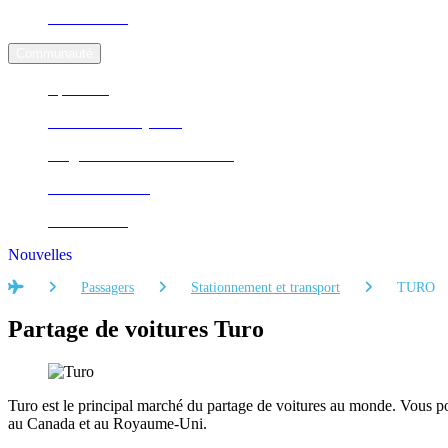
Accessibilité
Communauté
Epekwitk
Course Runway Run
Programme Pas dans ma ville
Autism Aviators
Accessibilité
Nouvelles
Accueil
Passagers
Stationnement et transport
TURO
Partage de voitures Turo
Turo est le principal marché du partage de voitures au monde. Vous 
au Canada et au Royaume-Uni.