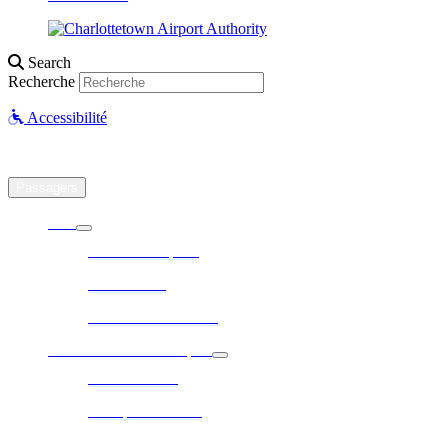
Search
Recherche
Accessibilité
Passagers
Vols
Arrivées/ Départs
Destinations
Utilisation de drones
Stationnement et transport
Stationnement
Transport terrestre
Location de véhicule