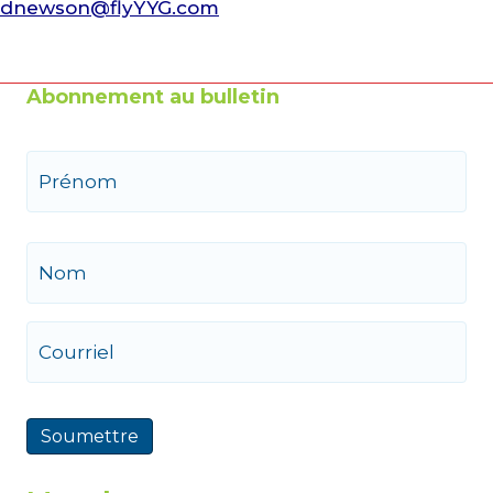
dnewson@flyYYG.com
Abonnement au bulletin
N
o
m
Prénom
Nom
C
o
u
r
r
Soumettre
i
e